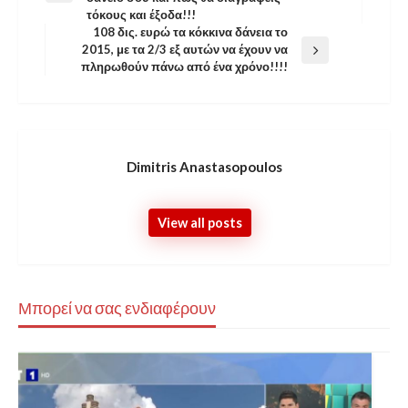
άρθρων
Post
τόκους και έξοδα!!!
108 δις. ευρώ τα κόκκινα δάνεια το
2015, με τα 2/3 εξ αυτών να έχουν να
Next
πληρωθούν πάνω από ένα χρόνο!!!!
Post
Dimitris Anastasopoulos
View all posts
Μπορεί να σας ενδιαφέρουν