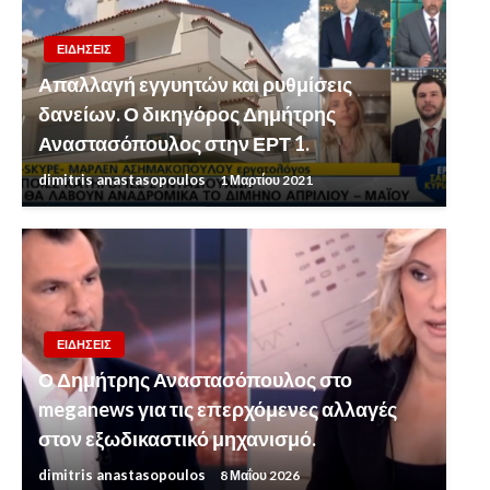
ΕΙΔΗΣΕΙΣ
Απαλλαγή εγγυητών και ρυθμίσεις
δανείων. Ο δικηγόρος Δημήτρης
Αναστασόπουλος στην ΕΡΤ 1.
dimitris anastasopoulos
1 Μαρτίου 2021
ΕΙΔΗΣΕΙΣ
Ο Δημήτρης Αναστασόπουλος στο
meganews για τις επερχόμενες αλλαγές
στον εξωδικαστικό μηχανισμό.
dimitris anastasopoulos
8 Μαΐου 2026