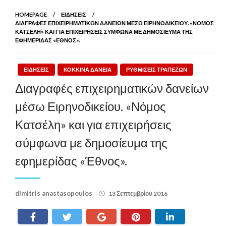
HOMEPAGE
ΕΙΔΗΣΕΙΣ
ΔΙΑΓΡΑΦΈΣ ΕΠΙΧΕΙΡΗΜΑΤΙΚΏΝ ΔΑΝΕΊΩΝ ΜΈΣΩ ΕΙΡΗΝΟΔΙΚΕΊΟΥ. «ΝΌΜΟΣ
ΚΑΤΣΈΛΗ» ΚΑΙ ΓΙΑ ΕΠΙΧΕΙΡΉΣΕΙΣ ΣΎΜΦΩΝΑ ΜΕ ΔΗΜΟΣΊΕΥΜΑ ΤΗΣ
ΕΦΗΜΕΡΊΔΑΣ «ΈΘΝΟΣ».
ΕΙΔΗΣΕΙΣ
ΚΟΚΚΙΝΑ ΔΑΝΕΙΑ
ΡΥΘΜΙΣΕΙΣ ΤΡΑΠΕΖΩΝ
Διαγραφές επιχειρηματικών δανείων
μέσω Ειρηνοδικείου. «Νόμος
Κατσέλη» και για επιχειρήσεις
σύμφωνα με δημοσίευμα της
εφημερίδας «Έθνος».
Posted
dimitris anastasopoulos
13 Σεπτεμβρίου 2016
on