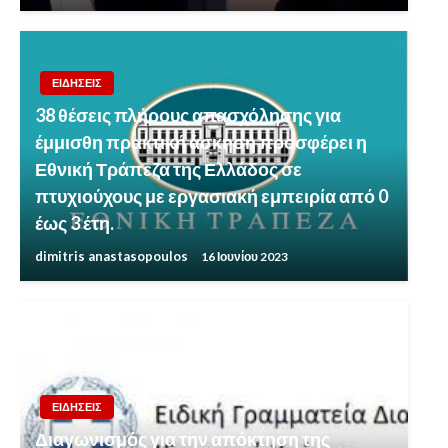
ΕΙΔΗΣΕΙΣ
38 θέσεις πλήρους απασχόλησης για
έμμισθη πρακτική άσκηση προσφέρει η
Εθνική Τράπεζα της Ελλάδος σε
πτυχιούχους με εργασιακή εμπειρία από 0
έως 3 έτη.
dimitris anastasopoulos
16 Ιουνίου 2023
ΕΙΔΗΣΕΙΣ
Διαγωνισμός για την απόκτηση της