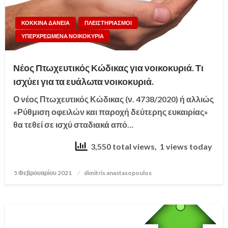
ΚΟΚΚΙΝΑ ΔΑΝΕΙΑ
ΠΛΕΙΣΤΗΡΙΑΣΜΟΙ
ΥΠΕΡΧΡΕΩΜΕΝΑ ΝΟΙΚΟΚΥΡΙΑ
Νέος Πτωχευτικός Κώδικας για νοικοκυριά. Τι
ισχύει για τα ευάλωτα νοικοκυριά.
Ο νέος Πτωχευτικός Κώδικας (ν. 4738/2020) ή αλλιώς
«Ρύθμιση οφειλών και παροχή δεύτερης ευκαιρίας»
θα τεθεί σε ισχύ σταδιακά από…
3,550 total views, 1 views today
5 Φεβρουαρίου 2021
Posted
dimitris anastasopoulos
on