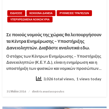
ΕΙΔΗΣΕΙΣ
ΚΟΚΚΙΝΑ ΔΑΝΕΙΑ
ΡΥΘΜΙΣΕΙΣ ΤΡΑΠΕΖΩΝ
ΥΠΕΡΧΡΕΩΜΕΝΑ ΝΟΙΚΟΚΥΡΙΑ
Σε ποιούς νομούς της χώρας θα λειτουργήσουν
τα Κέντρα Ενημέρωσης – Υποστήριξης
Δανειοληπτών. Διαβάστε αναλυτικά εδω.
Ο στόχος των Κέντρων Ενημέρωσης – Υποστήριξης
Δανειοληπτών (Κ.Ε.Υ.Δ.), είναι η ενημέρωση και η
υποστήριξη των φυσικών και νομικών προσώπων…
3,026 total views, 1 views today
31 Μαΐου 2016
Posted
dimitris anastasopoulos
on