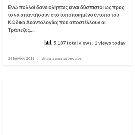
Ενώ πολλοί δανειολήπτες είναι δύσπιστοι ως προς
το να απαντήσουν στο τυποποιημένο έντυπο του
Κώδικα Δεοντολογίας που αποστέλλουν οι
Τράπεζες,…
5,107 total views, 1 views today
28 Ιουνίου 2016
Posted
dimitris anastasopoulos
on