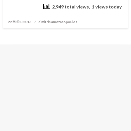
2,949 total views, 1 views today
22 Μαΐου 2016
Posted
dimitris anastasopoulos
on
Πλοήγηση
1
2
Επόμενα
άρθρων
ΓΝΩΜΕΣ