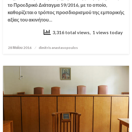
το Προεδρικό Διάταγμα 59/2016, με το οποίο,
καθορίζεται ο τρόπος προσδιορισμού της εμπορικής
αξίας του ακινήτου…
3,316 total views, 1 views today
28 Μαΐου 2016
Posted
dimitris anastasopoulos
on