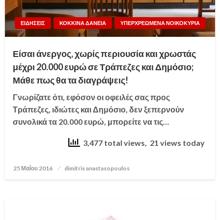
ΕΙΔΗΣΕΙΣ
ΚΟΚΚΙΝΑ ΔΑΝΕΙΑ
ΥΠΕΡΧΡΕΩΜΕΝΑ ΝΟΙΚΟΚΥΡΙΑ
Είσαι άνεργος, χωρίς περιουσία και χρωστάς
μέχρι 20.000 ευρώ σε Τράπεζες και Δημόσιο;
Μάθε πως θα τα διαγράψεις!
Γνωρίζατε ότι, εφόσον οι οφειλές σας προς
Τράπεζες, ιδιώτες και Δημόσιο, δεν ξεπερνούν
συνολικά τα 20.000 ευρώ, μπορείτε να τις…
3,477 total views, 21 views today
25 Μαΐου 2016
Posted
dimitris anastasopoulos
on