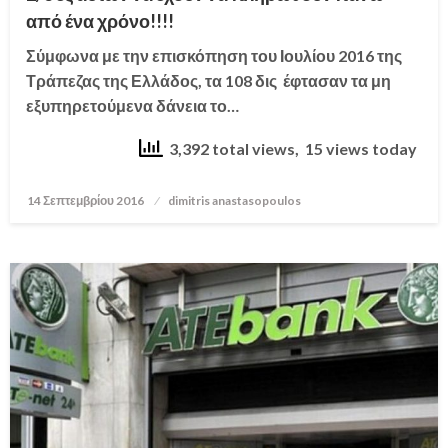
από ένα χρόνο!!!!
Σύμφωνα με την επισκόπηση του Ιουλίου 2016 της
Τράπεζας της Ελλάδος, τα 108 δις έφτασαν τα μη
εξυπηρετούμενα δάνεια το…
3,392 total views, 15 views today
14 Σεπτεμβρίου 2016
Posted
dimitris anastasopoulos
on