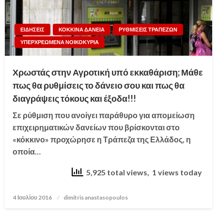
ΕΙΔΗΣΕΙΣ
ΚΟΚΚΙΝΑ ΔΑΝΕΙΑ
ΡΥΘΜΙΣΕΙΣ ΤΡΑΠΕΖΩΝ
ΥΠΕΡΧΡΕΩΜΕΝΑ ΝΟΙΚΟΚΥΡΙΑ
Χρωστάς στην Αγροτική υπό εκκαθάριση; Μάθε
πως θα ρυθμίσεις το δάνειο σου και πως θα
διαγράψεις τόκους και έξοδα!!!
Σε ρύθμιση που ανοίγει παράθυρο για απομείωση
επιχειρηματικών δανείων που βρίσκονται στο
«κόκκινο» προχώρησε η Τράπεζα της Ελλάδος, η
οποία…
5,925 total views, 1 views today
4 Ιουλίου 2016
Posted
dimitris anastasopoulos
on