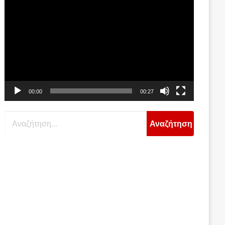
Αναπαραγωγής
Βίντεο
00:00
00:27