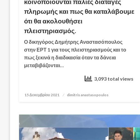
κοινοποιούνται παλιές διαταγές
πληρωμής και πως θα καταλάβουμε
ότι θα ακολουθήσει
πλειστηριασμός.
Ο δικηγόρος Δημήτρης Αναστασόπουλος
στην ΕΡΤ 1 για τους πλειστηριασμούς και το
πως ξεκινά η διαδικασία όταν τα δάνεια
μεταβιβάζονται…
3,093 total views
15 Δεκεμβρίου 2021
Posted
dimitris anastasopoulos
on