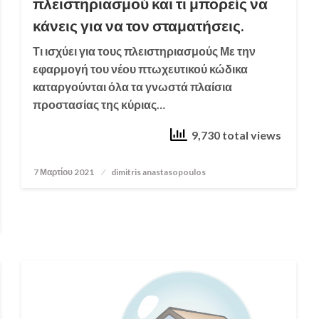
πλειστηριασμού και τι μπορείς να
κάνεις για να τον σταματήσεις.
Τι ισχύει για τους πλειστηριασμούς Με την
εφαρμογή του νέου πτωχευτικού κώδικα
καταργούνται όλα τα γνωστά πλαίσια
προστασίας της κύριας…
9,730 total views
7 Μαρτίου 2021
Posted
dimitris anastasopoulos
on