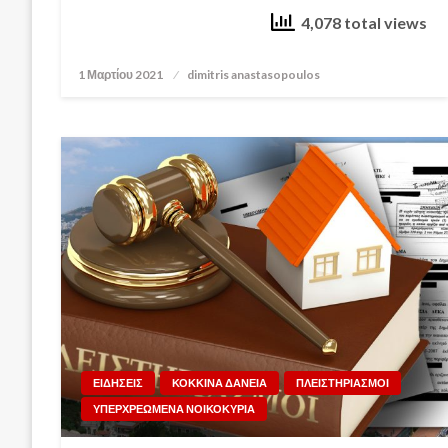
4,078 total views
1 Μαρτίου 2021
Posted
dimitris anastasopoulos
on
ΕΙΔΗΣΕΙΣ
ΚΟΚΚΙΝΑ ΔΑΝΕΙΑ
ΠΛΕΙΣΤΗΡΙΑΣΜΟΙ
ΥΠΕΡΧΡΕΩΜΕΝΑ ΝΟΙΚΟΚΥΡΙΑ