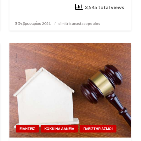
3,545 total views
5 Φεβρουαρίου 2021
Posted
dimitris anastasopoulos
on
ΕΙΔΗΣΕΙΣ
ΚΟΚΚΙΝΑ ΔΑΝΕΙΑ
ΠΛΕΙΣΤΗΡΙΑΣΜΟΙ