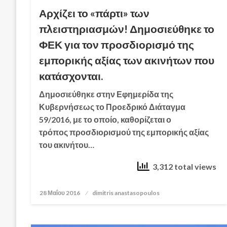
Αρχίζει το «πάρτι» των
πλειστηριασμών! Δημοσιεύθηκε το
ΦΕΚ για τον προσδιορισμό της
εμπορικής αξίας των ακινήτων που
κατάσχονται.
Δημοσιεύθηκε στην Εφημερίδα της
Κυβερνήσεως το Προεδρικό Διάταγμα
59/2016, με το οποίο, καθορίζεται ο
τρόπος προσδιορισμού της εμπορικής αξίας
του ακινήτου…
3,312 total views
28 Μαΐου 2016
Posted
dimitris anastasopoulos
on