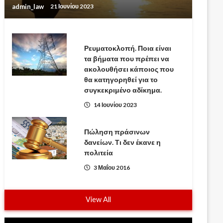
admin_law
21 Ιουνίου 2023
Ρευματοκλοπή. Ποια είναι
τα βήματα που πρέπει να
ακολουθήσει κάποιος που
θα κατηγορηθεί για το
συγκεκριμένο αδίκημα.
14 Ιουνίου 2023
Πώληση πράσινων
δανείων. Τι δεν έκανε η
πολιτεία
3 Μαΐου 2016
View All
Πρόγραμμα