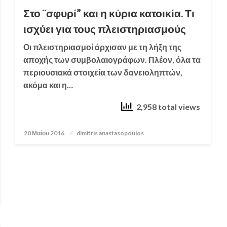
Στο ¨σφυρί” και η κύρια κατοικία. Τι
ισχύει για τους πλειστηριασμούς
Οι πλειστηριασμοί άρχισαν με τη λήξη της
αποχής των συμβολαιογράφων. Πλέον, όλα τα
περιουσιακά στοιχεία των δανειοληπτών,
ακόμα και η…
2,958 total views
20 Μαΐου 2016
Posted
dimitris anastasopoulos
on