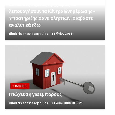
Σε ποιούς νομούς της χώρας θα
λειτουργήσουν τα Κέντρα Ενημέρωσης –
Υποστήριξης Δανειοληπτών. Διαβάστε
αναλυτικά εδω.
dimitris anastasopoulos
31 Μαΐου 2016
ΕΙΔΗΣΕΙΣ
Πτώχευση για εμπόρους
dimitris anastasopoulos
11 Φεβρουαρίου 2021