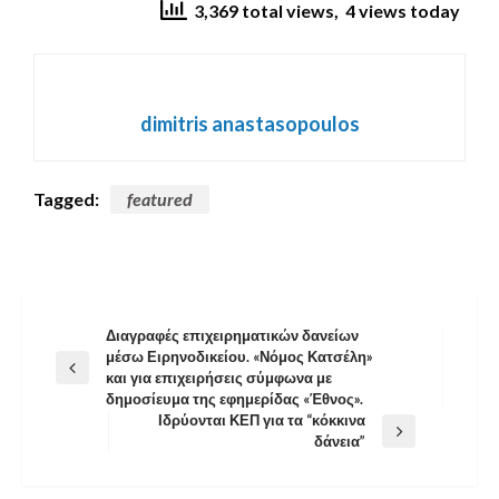
3,369 total views, 4 views today
dimitris anastasopoulos
Tagged:
featured
Διαγραφές επιχειρηματικών δανείων
Πλοήγηση
μέσω Ειρηνοδικείου. «Νόμος Κατσέλη»
Previous
άρθρων
και για επιχειρήσεις σύμφωνα με
Post
δημοσίευμα της εφημερίδας «Έθνος».
Ιδρύονται ΚΕΠ για τα “κόκκινα
Next
δάνεια”
Post