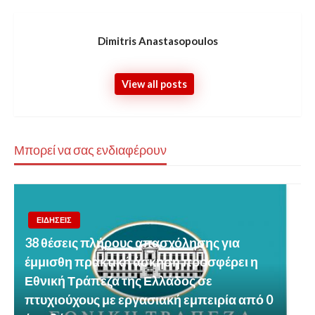
Dimitris Anastasopoulos
View all posts
Μπορεί να σας ενδιαφέρουν
ΕΙΔΗΣΕΙΣ
38 θέσεις πλήρους απασχόλησης για
έμμισθη πρακτική άσκηση προσφέρει η
Εθνική Τράπεζα της Ελλάδος σε
πτυχιούχους με εργασιακή εμπειρία από 0