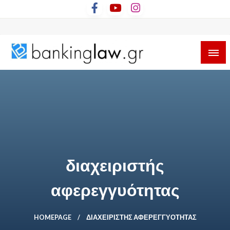
Skip
to
content
διαχειριστής
αφερεγγυότητας
HOMEPAGE
ΔΙΑΧΕΙΡΙΣΤΉΣ ΑΦΕΡΕΓΓΥΌΤΗΤΑΣ