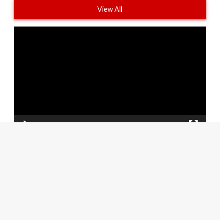
View All
Πρόγραμμα
Αναπαραγωγής
Βίντεο
00:00
00:27