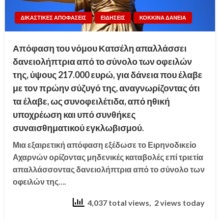
ΔΙΚΑΣΤΙΚΕΣ ΑΠΟΦΑΣΕΙΣ
ΕΙΔΗΣΕΙΣ
ΚΟΚΚΙΝΑ ΔΑΝΕΙΑ
Απόφαση του νόμου Κατσέλη απαλλάσσει
δανειολήπτρια από το σύνολο των οφειλών
της, ύψους 217.000 ευρώ, για δάνεια που έλαβε
με τον πρώην σύζυγό της, αναγνωρίζοντας ότι
τα έλαβε, ως συνοφειλέτιδα, από ηθική
υποχρέωση και υπό συνθήκες
συναισθηματικού εγκλωβισμού.
Μια εξαιρετική απόφαση εξέδωσε το Ειρηνοδικείο
Αχαρνών ορίζοντας μηδενικές καταβολές επί τριετία
απαλλάσσοντας δανειολήπτρια από το σύνολο των
οφειλών της….
4,037 total views, 2 views today