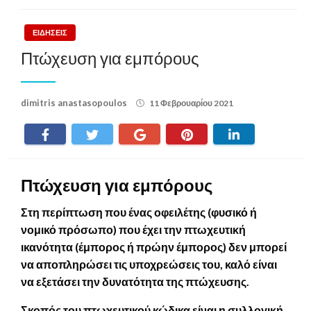
ΕΙΔΗΣΕΙΣ
Πτώχευση για εμπόρους
Posted
dimitris anastasopoulos
11 Φεβρουαρίου 2021
on
Πτώχευση για εμπόρους
Στη περίπτωση που ένας οφειλέτης (φυσικό ή
νομικό πρόσωπο) που έχει την πτωχευτική
ικανότητα (έμπορος ή πρώην έμπορος) δεν μπορεί
να αποπληρώσει τις υποχρεώσεις του, καλό είναι
να εξετάσει την δυνατότητα της πτώχευσης.
Σκοπός του πτωχευτικού κώδικα είναι η συλλογική