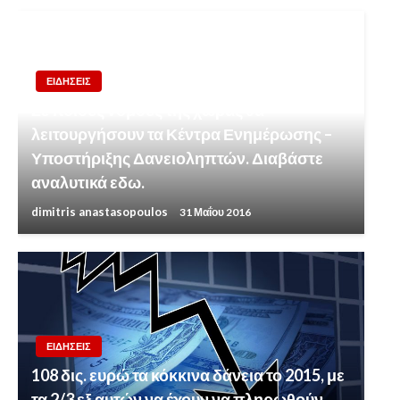
ΕΙΔΗΣΕΙΣ
Σε ποιούς νομούς της χώρας θα
λειτουργήσουν τα Κέντρα Ενημέρωσης –
Υποστήριξης Δανειοληπτών. Διαβάστε
αναλυτικά εδω.
dimitris anastasopoulos
31 Μαΐου 2016
ΕΙΔΗΣΕΙΣ
108 δις. ευρώ τα κόκκινα δάνεια το 2015, με
τα 2/3 εξ αυτών να έχουν να πληρωθούν