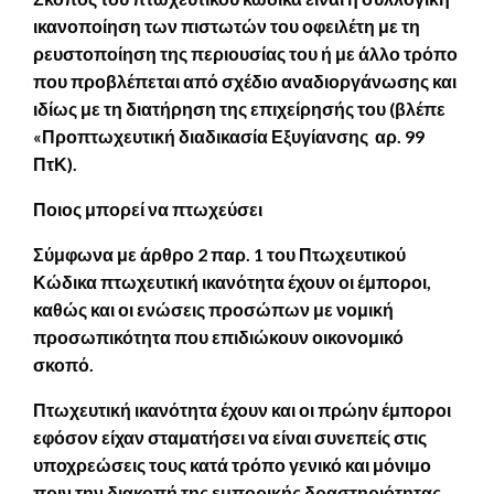
ικανοποίηση των πιστωτών του οφειλέτη με τη
ρευστοποίηση της περιουσίας του ή με άλλο τρόπο
που προβλέπεται από σχέδιο αναδιοργάνωσης και
ιδίως με τη διατήρηση της επιχείρησής του (
βλέπε
«Προπτωχευτική διαδικασία Εξυγίανσης αρ. 99
ΠτΚ
).
Ποιος μπορεί να πτωχεύσει
Σύμφωνα με άρθρο 2 παρ. 1 του Πτωχευτικού
Κώδικα πτωχευτική ικανότητα έχουν οι έμποροι,
καθώς και οι ενώσεις προσώπων με νομική
προσωπικότητα που επιδιώκουν οικονομικό
σκοπό.
Πτωχευτική ικανότητα έχουν και οι πρώην έμποροι
εφόσον είχαν σταματήσει να είναι συνεπείς στις
υποχρεώσεις τους κατά τρόπο γενικό και μόνιμο
πριν την διακοπή της εμπορικής δραστηριότητας.