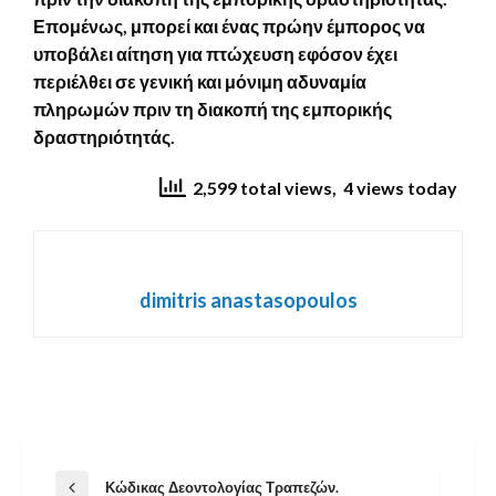
Επομένως, μπορεί και ένας πρώην έμπορος να
υποβάλει αίτηση για πτώχευση εφόσον έχει
περιέλθει σε γενική και μόνιμη αδυναμία
πληρωμών πριν τη διακοπή της εμπορικής
δραστηριότητάς.
2,599 total views, 4 views today
dimitris anastasopoulos
Πλοήγηση
Κώδικας Δεοντολογίας Τραπεζών.