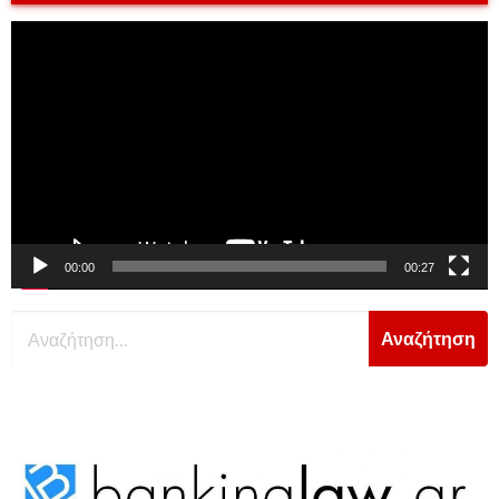
Πρόγραμμα
Αναπαραγωγής
Βίντεο
00:00
00:27