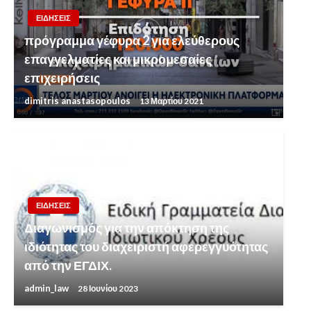
ΕΙΔΗΣΕΙΣ
πρόγραμμα γέφυρα 2 για ελεύθερους
επαγγελματίες και μικρομεσαίες
επιχειρήσεις
dimitris anastasopoulos
13 Μαρτίου 2021
ΕΙΔΗΣΕΙΣ
Διαγωνισμός για την απόκτηση της
ιδιότητας του διαχειριστή αφερεγγυότητας
από την ΕΓΔΙΧ.
admin_law
28 Ιουνίου 2023