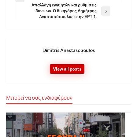
Previous
Απαλλαγή εγγυητών και ρυθμίσεις
Post
άρθρων
δανείων. Ο δικηγόρος Δημήτρης
Next
Αναστασόπουλος στην ΕΡΤ 1.
Post
Dimitris Anastasopoulos
View all posts
Μπορεί να σας ενδιαφέρουν